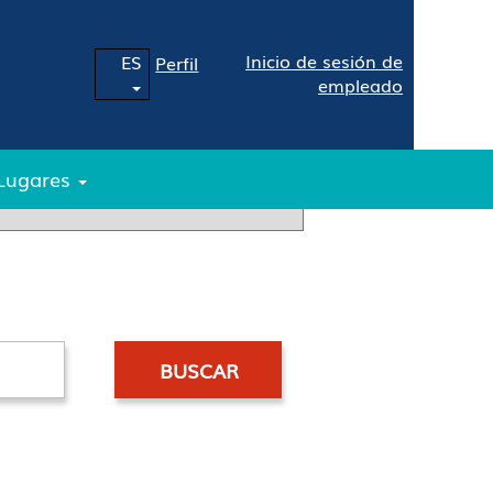
Inicio de sesión de
ES
Perfil
empleado
o ubicación.
Lugares
stulación espontánea.