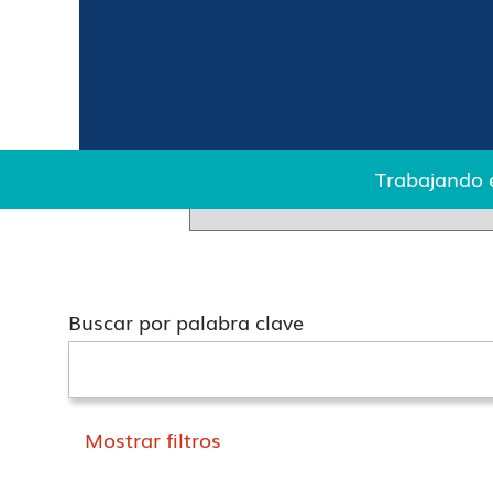
(página
Página principal
|
Biedronka
actual)
Resultados de búsqueda de
"podkar
Actualmente no tenemos posic
Trabajando 
También puedes buscar empleo
Buscar por palabra clave
Mostrar filtros