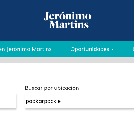
packie".
iones vacantes que concuerden con ésta categoría 
en Jerónimo Martins
Oportunidades
s en otras categorías y ubicaciones o enviar tu po
Buscar por ubicación