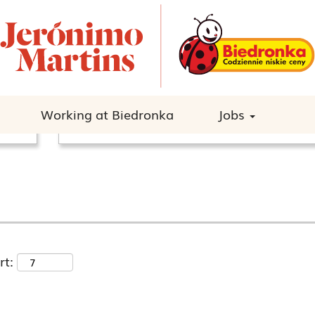
przedaży".
Search by location
Working at Biedronka
Jobs
rt: