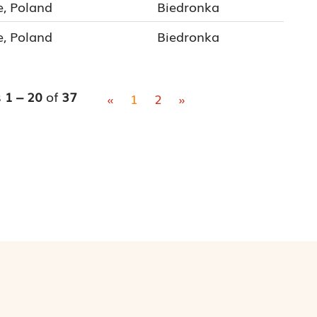
e, Poland
Biedronka
e, Poland
Biedronka
s
1 – 20
of
37
«
1
2
»