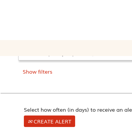
(current
Home
|
Biedronka
page)
Search results for
"kierownik operacji i s
Search by keyword
Show filters
Select how often (in days) to receive an ale
CREATE ALERT