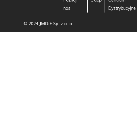
Poznaj
Sklep
Centrum
nas
Dystrybucyjne
© 2024 JMDiF Sp. z o. o.