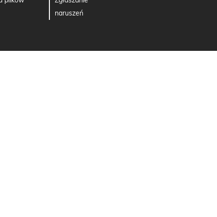
a plików
Zgłaszanie
naruszeń