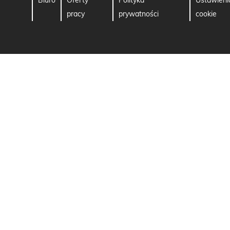
Biuro
Oferty
Polityka
Ustawieni
pracy
prywatności
cookie