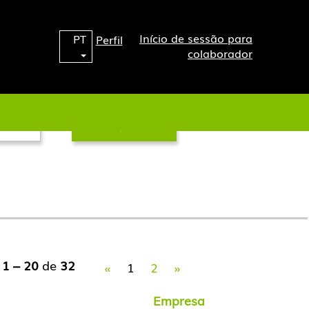
Início de sessão para
PT
Perfil
colaborador
s
1 – 20
de
32
«
1
2
»
Empresa