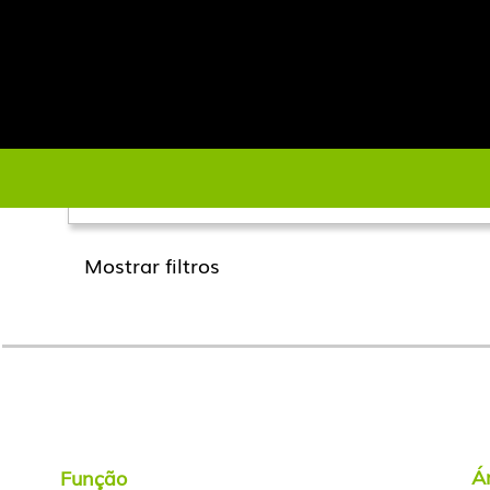
Página Principal
Procurar resultados para
"Part-Time"
Pesquisar por palavra-chave
Mostrar filtros
Á
Função