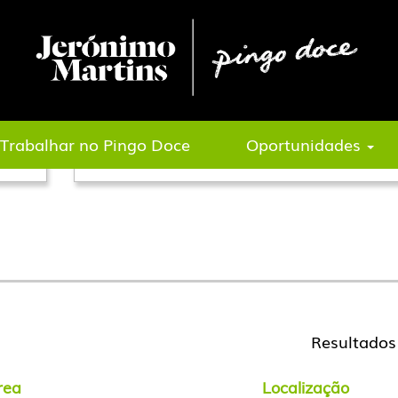
.
Pesquisar por Local
Trabalhar no Pingo Doce
Oportunidades
Resultado
rea
Localização