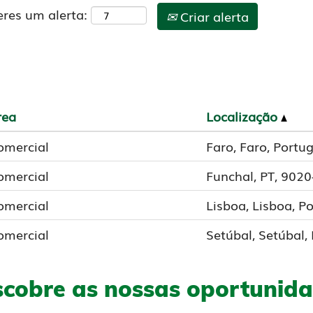
eres um alerta:
Criar alerta
rea
Localização
omercial
Faro, Faro, Portug
omercial
Funchal, PT, 902
omercial
Lisboa, Lisboa, P
omercial
Setúbal, Setúbal,
cobre as nossas oportunid