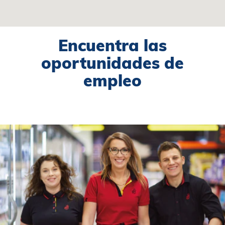
para
búsquedas.
Encuentra las
oportunidades de
empleo