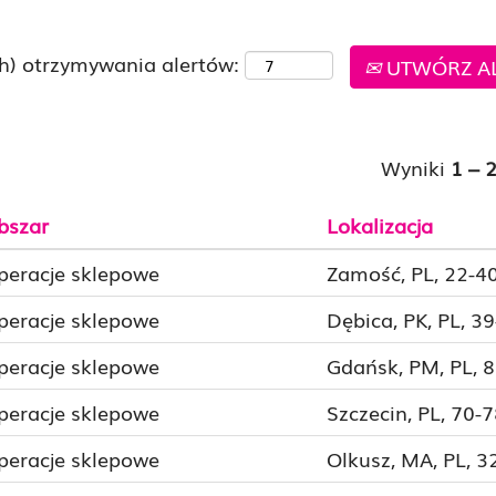
h) otrzymywania alertów:
UTWÓRZ A
Wyniki
1 – 
bszar
Lokalizacja
peracje sklepowe
Zamość, PL, 22-4
peracje sklepowe
Dębica, PK, PL, 3
peracje sklepowe
Gdańsk, PM, PL, 
peracje sklepowe
Szczecin, PL, 70-
peracje sklepowe
Olkusz, MA, PL, 3