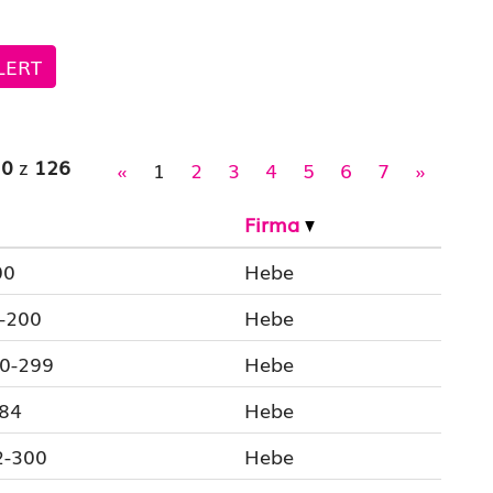
LERT
20
z
126
«
1
2
3
4
5
6
7
»
Firma
00
Hebe
9-200
Hebe
80-299
Hebe
784
Hebe
2-300
Hebe