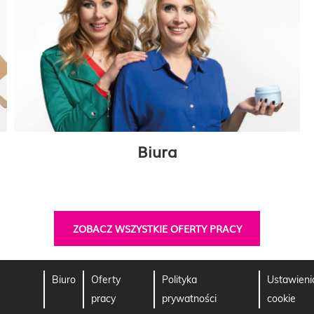
Biura
ZOBACZ WSZYSTKIE OFERTY PRACY
Biuro
Oferty
Polityka
Ustawieni
pracy
prywatności
cookie