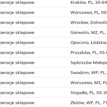
peracje sklepowe
Kraków, PL, 30-6
peracje sklepowe
Warszawa, PL, 00
peracje sklepowe
Wrocław, Dolnoślą
peracje sklepowe
Garwolin, MZ, PL,
peracje sklepowe
Opoczno, Łódzkie,
peracje sklepowe
Pruszków, PL, 05
peracje sklepowe
Sędziszów Małopol
peracje sklepowe
Swadzim, WP, PL,
peracje sklepowe
Warszawa, MZ, PL
peracje sklepowe
Stojadła, PL, 05-3
peracje sklepowe
Złotów, WP, PL, 7