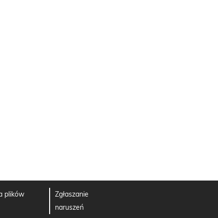
a plików
Zgłaszanie
naruszeń