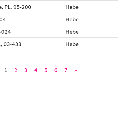
e, PL, 95-200
Hebe
404
Hebe
-024
Hebe
, 03-433
Hebe
1
2
3
4
5
6
7
»