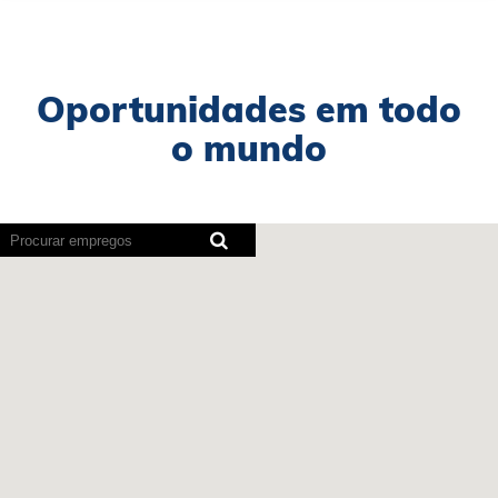
Oportunidades em todo
o mundo
Os
leitores
de
ecrã
não
podem
ler
o
este
mapa