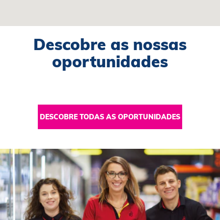
pesquisável.
Descobre as nossas
oportunidades
DESCOBRE TODAS AS OPORTUNIDADES