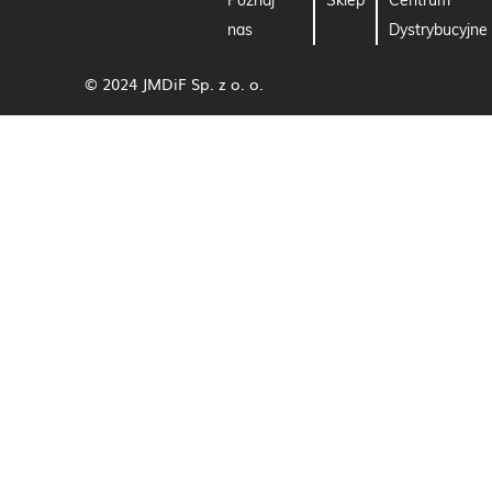
Poznaj
Sklep
Centrum
nas
Dystrybucyjne
© 2024 JMDiF Sp. z o. o.