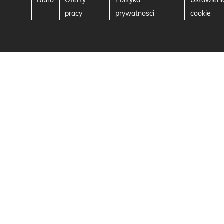
Biuro
Oferty
Polityka
Ustawieni
pracy
prywatności
cookie