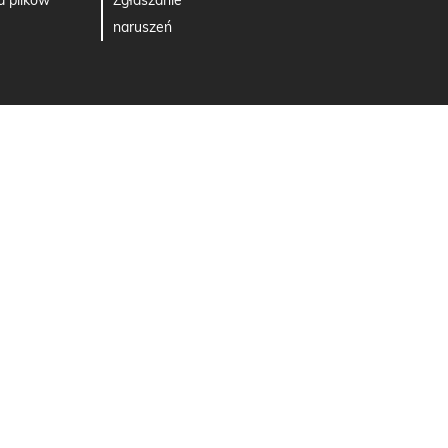
a plików
Zgłaszanie
naruszeń