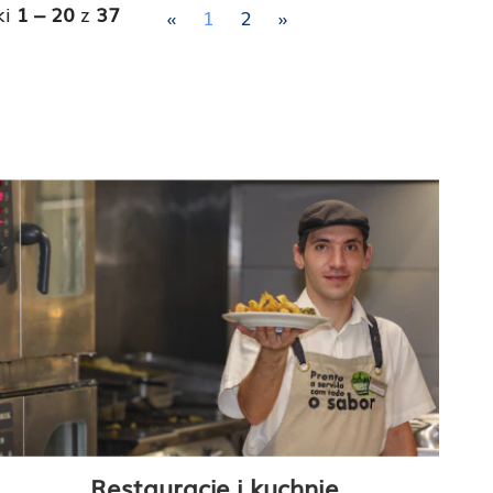
ki
1 – 20
z
37
«
1
2
»
Restauracje i kuchnie