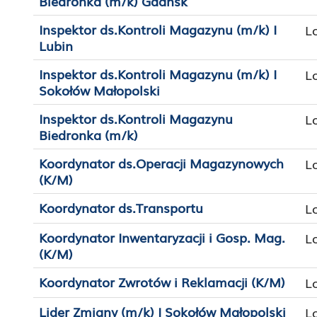
Biedronka (m/k) Gdańsk
Inspektor ds.Kontroli Magazynu (m/k) I
L
Lubin
Inspektor ds.Kontroli Magazynu (m/k) I
L
Sokołów Małopolski
Inspektor ds.Kontroli Magazynu
L
Biedronka (m/k)
Koordynator ds.Operacji Magazynowych
L
(K/M)
Koordynator ds.Transportu
L
Koordynator Inwentaryzacji i Gosp. Mag.
L
(K/M)
Koordynator Zwrotów i Reklamacji (K/M)
L
Lider Zmiany (m/k) I Sokołów Małopolski
L