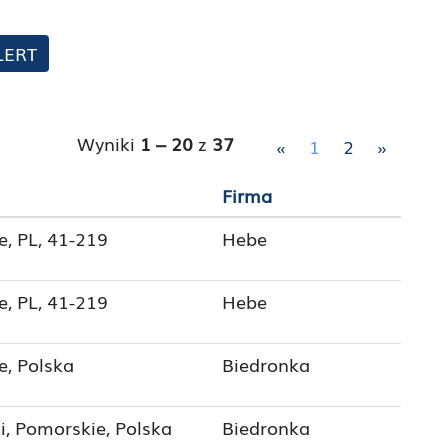
LERT
Wyniki
1 – 20
z
37
«
1
2
»
Firma
e, PL, 41-219
Hebe
e, PL, 41-219
Hebe
e, Polska
Biedronka
i, Pomorskie, Polska
Biedronka