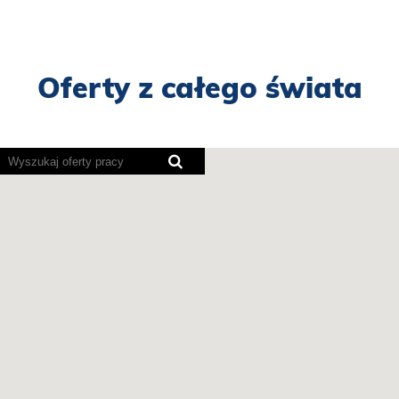
Oferty z całego świata
Poniższa
mapa
z
możliwością
wyszukiwania
nie
obsługuje
czytników
ekranu.