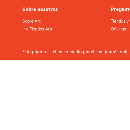
Sobre nosotros
Pregunt
Sobre Ara
Tiendas y 
Ir a Tiendas Ara
Oficinas
Esta página es el único medio por el cual podrás apli