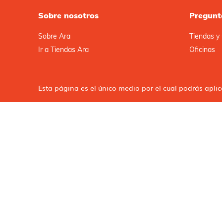
Sobre nosotros
Pregunt
Sobre Ara
Tiendas y 
Ir a Tiendas Ara
Oficinas
Esta página es el único medio por el cual podrás apli