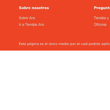
Sobre nosotros
Pregunt
Sobre Ara
Tiendas y 
Ir a Tiendas Ara
Oficinas
Esta página es el único medio por el cual podrás apli