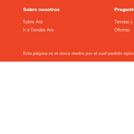
Sobre nosotros
Pregunt
Sobre Ara
Tiendas y 
Ir a Tiendas Ara
Oficinas
Esta página es el único medio por el cual podrás apli