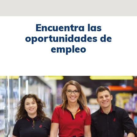
para
búsquedas.
Encuentra las
oportunidades de
empleo