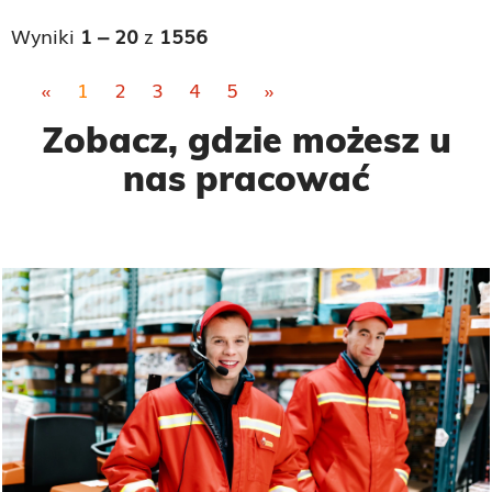
Wyniki
1 – 20
z
1556
«
1
2
3
4
5
»
Zobacz, gdzie możesz u
nas pracować