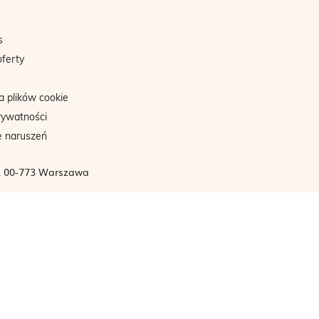
s
oferty
a plików cookie
rywatności
e naruszeń
3, 00-773 Warszawa