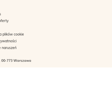
s
oferty
a plików cookie
rywatności
e naruszeń
3, 00-773 Warszawa