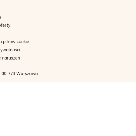
s
oferty
a plików cookie
rywatności
e naruszeń
3, 00-773 Warszawa