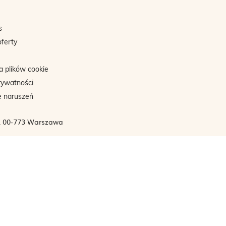
s
oferty
a plików cookie
rywatności
e naruszeń
3, 00-773 Warszawa