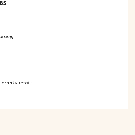
BS
pracę;
branży retail;