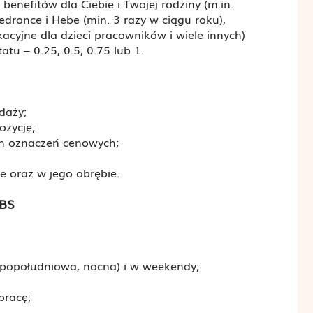
enefitów dla Ciebie i Twojej rodziny (m.in.
dronce i Hebe (min. 3 razy w ciągu roku),
acyjne dla dzieci pracowników i wiele innych)
tu – 0.25, 0.5, 0.75 lub 1.
daży;
ozycję;
ch oznaczeń cenowych;
e oraz w jego obrębie.
BS
 popołudniowa, nocna) i w weekendy;
pracę;