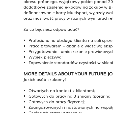
okresu próbnego, wyjątkowy pakiet ponad 20 b
dodatkowe zasilenia e-kodów na zakupy w Bie
dofinansowanie karty Multisport, wyjazdy wak
oraz możliwość pracy w różnych wymiarach eta
Za co będziesz odpowiadać?
Profesjonalna obsługa klienta na sali sprze
Praca z towarem – dbanie o właściwą eksp
Przygotowanie i umieszczanie prawidłowy
Wypiek pieczywa;
Zapewnienie standardów czystości w sklepi
MORE DETAILS ABOUT YOUR FUTURE JO
Jakich osób szukamy?
Otwartych na kontakt z klientami;
Gotowych do pracy na 3 zmiany (poranna,
Gotowych do pracy fizycznej;
Zaangażowanych i nastawionych na współ
Ceniących pracę w zespole;