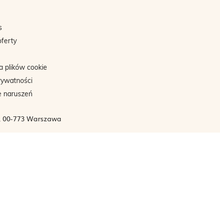
s
oferty
a plików cookie
rywatności
e naruszeń
3, 00-773 Warszawa