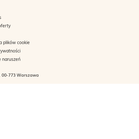
s
oferty
a plików cookie
rywatności
e naruszeń
3, 00-773 Warszawa