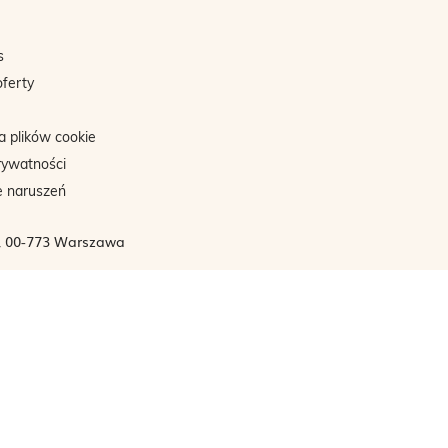
s
oferty
a plików cookie
rywatności
e naruszeń
3, 00-773 Warszawa