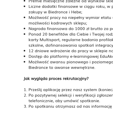
Premie miesięczne zależne od wyników skl
Liczne dodatki finansowe w ciągu roku, w
zakupy w Biedronce i Hebe;
Możliwość pracy na niepełny wymiar etatu (1
możliwości kadrowych sklepu;
Nagroda finansowa do 1000 zł brutto za 
Ponad 20 benefitów dla Ciebie i Twojej rod
karty Multisport, regularne badania profi
szkolne, dofinansowania spotkań integracyj
12 dniowe wdrożenie do pracy w sklepie n
Dostęp do platformy e-learningowej EduAkcj
Możliwość awansu pionowego i poziomego
Biedronce to awanse wewnętrzne.
Jak wygląda proces rekrutacyjny?
Prześlij aplikację przez nasz system (koni
Po pozytywnej selekcji i weryfikacji zgłosz
telefonicznie, aby umówić spotkanie.
Po spotkaniu otrzymasz od nas informację z