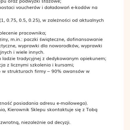
epu oraz podwyżki stażowe;
 postaci voucherów i doładowań e-kodów na
, 0.75, 0.5, 0.25), w zależności od aktualnych
polecenie pracownika;
ziny, m.in.: paczki świąteczne, dofinansowanie
laktyczne, wyprawki dla noworodków, wyprawki
nych i wiele innych.
a ladzie tradycyjnej z dedykowanym opiekunem;
a z licznymi szkolenia i kursami;
 w strukturach firmy – 90% awansów w
eczność posiadania adresu e-mailowego).
enia, Kierownik Sklepu skontaktuje się z Tobą
wrotną, niezależnie od decyzji.