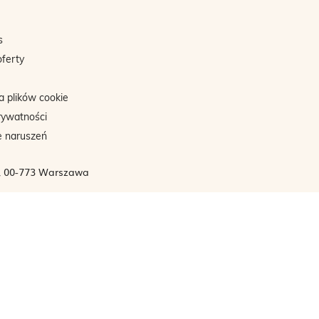
s
oferty
a plików cookie
rywatności
e naruszeń
3, 00-773 Warszawa