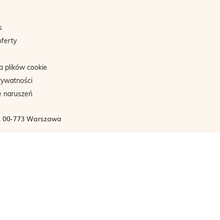
s
oferty
a plików cookie
rywatności
e naruszeń
3, 00-773 Warszawa