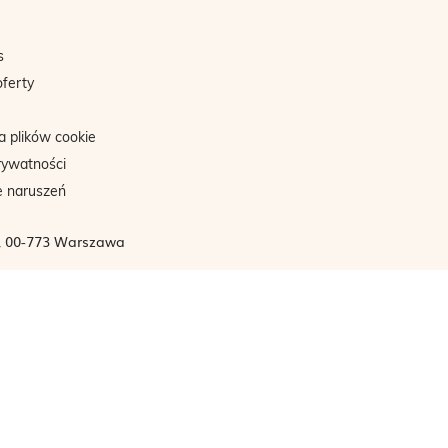
s
oferty
a plików cookie
rywatności
e naruszeń
3, 00-773 Warszawa