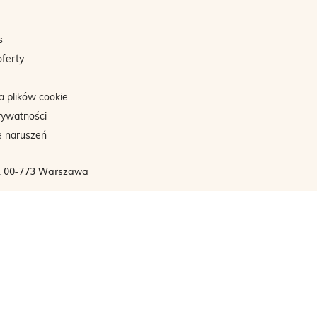
s
oferty
a plików cookie
rywatności
e naruszeń
3, 00-773 Warszawa