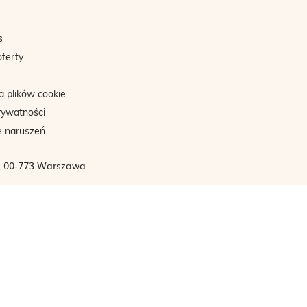
s
oferty
a plików cookie
rywatności
e naruszeń
3, 00-773 Warszawa