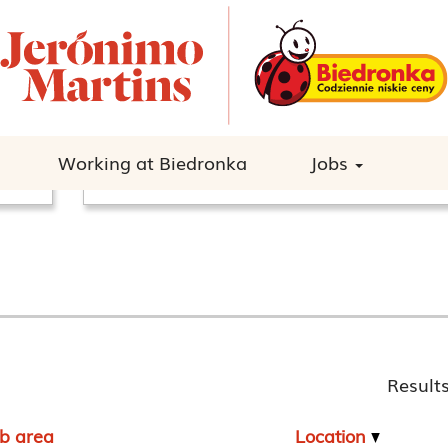
Search by location
Working at Biedronka
Jobs
Result
ob area
Location