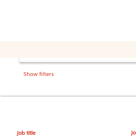
Home
Search results for
"".
Search by keyword
Show filters
J
Job title