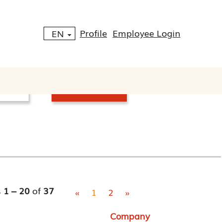
Profile
Employee Login
EN
s
1 – 20
of
37
«
1
2
»
Company