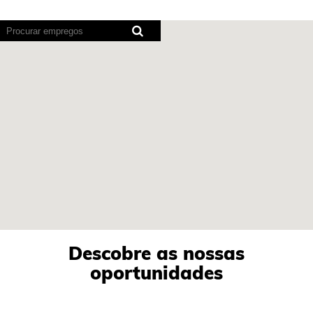
Os
leitores
de
ecrã
não
podem
ler
o
este
mapa
pesquisável.
Descobre as nossas
oportunidades