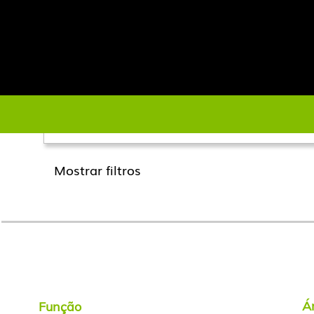
Página Principal
Procurar resultados para
"".
Pesquisar por palavra-chave
Mostrar filtros
Á
Função