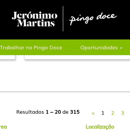
Pesquisar por Local
Trabalhar no Pingo Doce
Oportunidades
Resultados
1 – 20
de
315
«
1
2
3
rea
Localização