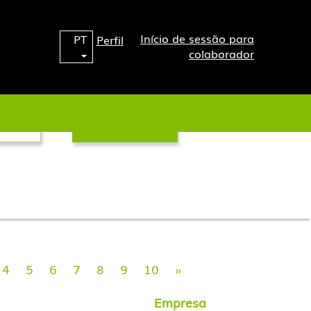
Início de sessão para
PT
Perfil
colaborador
4
5
6
7
8
9
10
»
Empresa