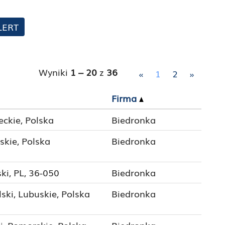
LERT
Wyniki
1 – 20
z
36
«
1
2
»
Firma
ckie, Polska
Biedronka
skie, Polska
Biedronka
ki, PL, 36-050
Biedronka
ki, Lubuskie, Polska
Biedronka