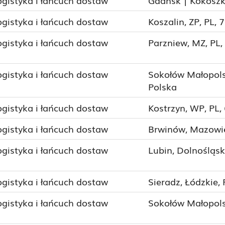
ogistyka i łańcuch dostaw
Gdańsk | Kokoszk
ogistyka i łańcuch dostaw
Koszalin, ZP, PL, 
ogistyka i łańcuch dostaw
Parzniew, MZ, PL,
ogistyka i łańcuch dostaw
Sokołów Małopols
Polska
ogistyka i łańcuch dostaw
Kostrzyn, WP, PL,
ogistyka i łańcuch dostaw
Brwinów, Mazowie
ogistyka i łańcuch dostaw
Lubin, Dolnośląsk
ogistyka i łańcuch dostaw
Sieradz, Łódzkie,
ogistyka i łańcuch dostaw
Sokołów Małopols