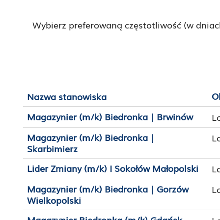
Wybierz preferowaną częstotliwość (w dniac
O
Nazwa stanowiska
Magazynier (m/k) Biedronka | Brwinów
L
Magazynier (m/k) Biedronka |
L
Skarbimierz
Lider Zmiany (m/k) I Sokołów Małopolski
L
Magazynier (m/k) Biedronka | Gorzów
L
Wielkopolski
Magazynier Biedronka (m/k) Gdańsk