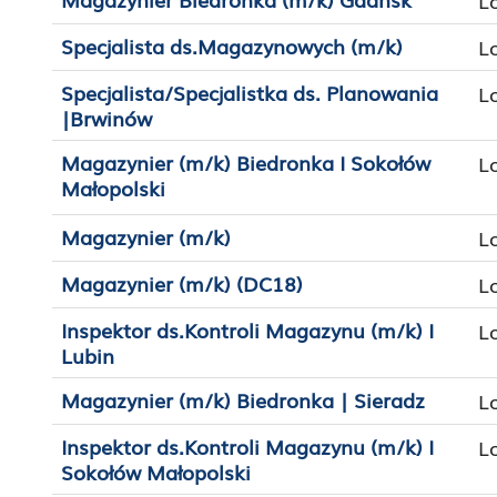
L
Specjalista ds.Magazynowych (m/k)
L
Specjalista/Specjalistka ds. Planowania
L
|Brwinów
Magazynier (m/k) Biedronka I Sokołów
L
Małopolski
Magazynier (m/k)
L
Magazynier (m/k) (DC18)
L
Inspektor ds.Kontroli Magazynu (m/k) I
L
Lubin
Magazynier (m/k) Biedronka | Sieradz
L
Inspektor ds.Kontroli Magazynu (m/k) I
L
Sokołów Małopolski