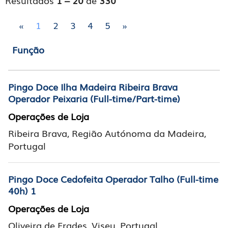
Resultados
1 – 20
de
330
«
1
2
3
4
5
»
Função
Pingo Doce Ilha Madeira Ribeira Brava
Operador Peixaria (Full-time/Part-time)
Operações de Loja
Ribeira Brava, Região Autónoma da Madeira,
Portugal
Pingo Doce Cedofeita Operador Talho (Full-time
40h) 1
Operações de Loja
Oliveira de Frades, Viseu, Portugal