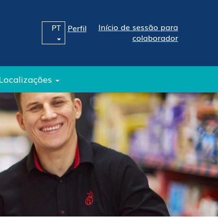
Início de sessão para
PT
Perfil
colaborador
Localizações