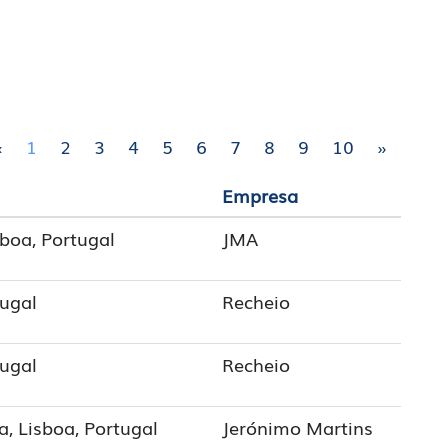
«
1
2
3
4
5
6
7
8
9
10
»
Empresa
sboa, Portugal
JMA
tugal
Recheio
tugal
Recheio
a, Lisboa, Portugal
Jerónimo Martins