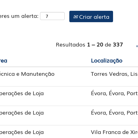
eres um alerta:
Criar alerta
Resultados
1 – 20
de
337
rea
Localização
écnica e Manutenção
Torres Vedras, Li
perações de Loja
Évora, Évora, Por
perações de Loja
Évora, Évora, Por
perações de Loja
Vila Franca de Xir