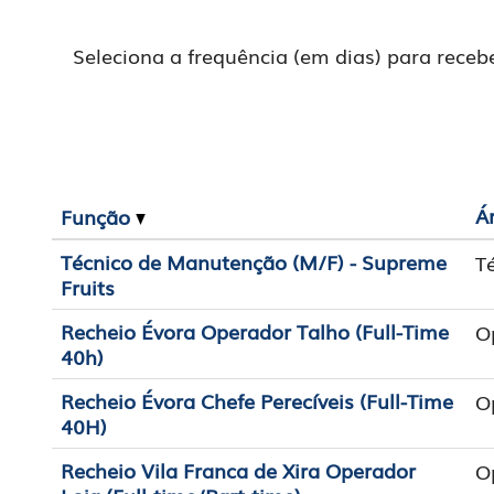
Seleciona a frequência (em dias) para receb
Á
Função
Técnico de Manutenção (M/F) - Supreme
T
Fruits
Recheio Évora Operador Talho (Full-Time
O
40h)
Recheio Évora Chefe Perecíveis (Full-Time
O
40H)
Recheio Vila Franca de Xira Operador
O