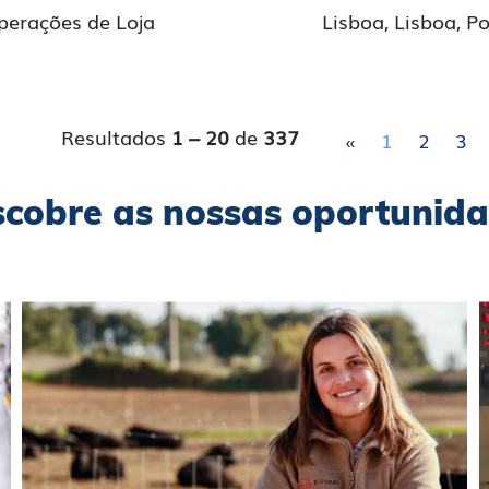
perações de Loja
Lisboa, Lisboa, P
Resultados
1 – 20
de
337
«
1
2
3
cobre as nossas oportunid