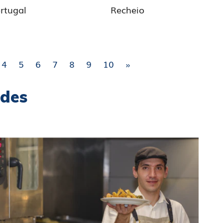
ortugal
Recheio
4
5
6
7
8
9
10
»
ades