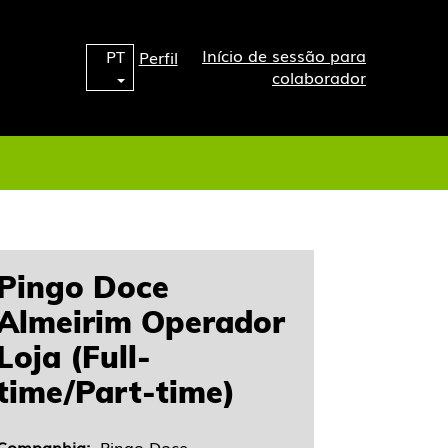
Início de sessão para
PT
Perfil
colaborador
Pingo Doce
Almeirim Operador
Loja (Full-
time/Part-time)
Companhia:
Pingo Doce