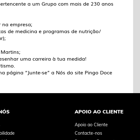
pertencente a um Grupo com mais de 230 anos
or na empresa;
s de medicina e programas de nutrição/
r);
Martins;
esenhar uma carreira à tua medida!
tismo.
a página “Junte-se” a Nós do site Pingo Doce
NÓS
APOIO AO CLIENTE
s
Apoio ao Cliente
ilidade
Contacte-nos