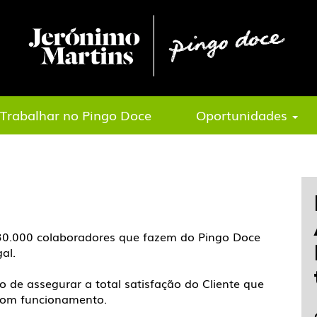
eirim Operador
Part-time)
Trabalhar no Pingo Doce
Oportunidades
 30.000 colaboradores que fazem do Pingo Doce
al.
o de assegurar a total satisfação do Cliente que
u bom funcionamento.