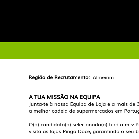
Pingo Doce Alm
Loja (Full-time/
Região de Recrutamento:
Almeirim
A TUA MISSÃO NA EQUIPA
Junta-te à nossa Equipa de Loja e a mais de
a melhor cadeia de supermercados em Portug
O(a) candidato(a) selecionado(a) terá a missã
visita as lojas Pingo Doce, garantindo o se