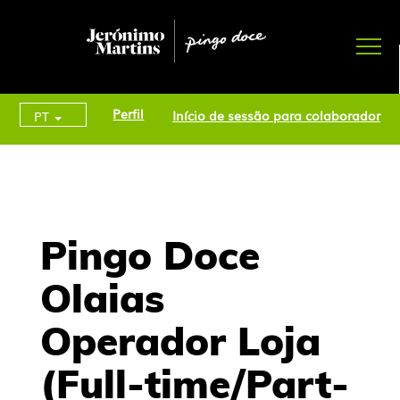
Perfil
Início de sessão para colaborador
PT
Pingo Doce
Olaias
Operador Loja
(Full-time/Part-