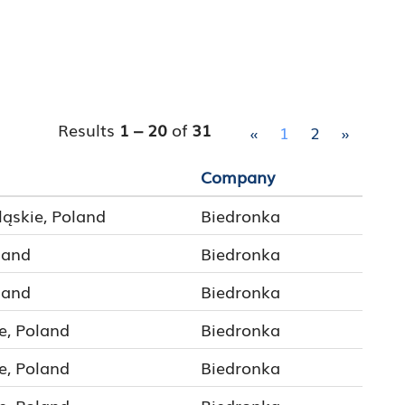
Results
1 – 20
of
31
«
1
2
»
Company
ląskie, Poland
Biedronka
land
Biedronka
land
Biedronka
e, Poland
Biedronka
e, Poland
Biedronka