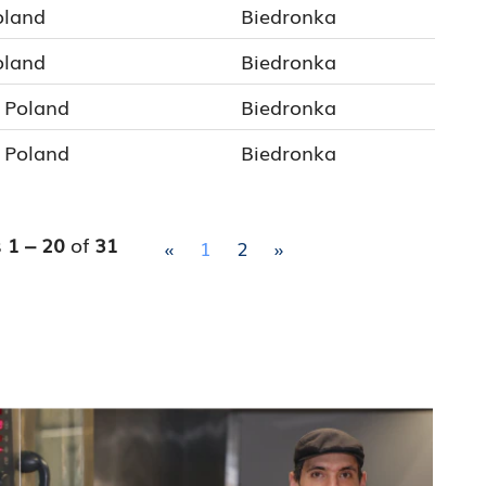
oland
Biedronka
oland
Biedronka
, Poland
Biedronka
, Poland
Biedronka
s
1 – 20
of
31
«
1
2
»