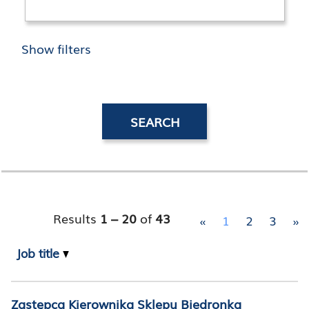
Show filters
Results
1 – 20
of
43
«
1
2
3
»
Job title
Zastępca Kierownika Sklepu Biedronka