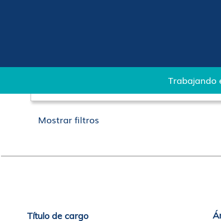
(página
Página principal
|
Jerónimo Martins
actual)
Resultados de búsqueda de
"".
Buscar por palabra clave
Trabajando 
Mostrar filtros
Á
Título de cargo