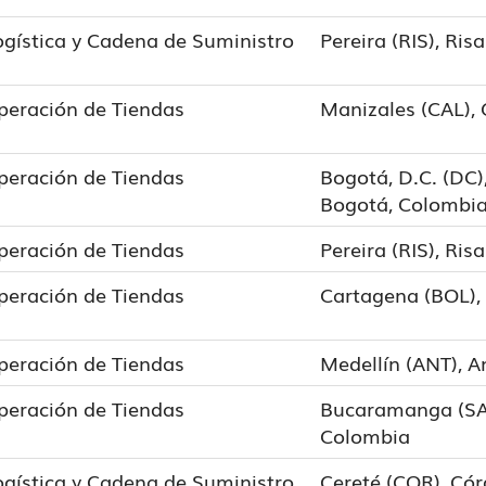
ogística y Cadena de Suministro
Pereira (RIS), Ris
peración de Tiendas
Manizales (CAL),
peración de Tiendas
Bogotá, D.C. (DC),
Bogotá, Colombi
peración de Tiendas
Pereira (RIS), Ris
peración de Tiendas
Cartagena (BOL), 
peración de Tiendas
Medellín (ANT), A
peración de Tiendas
Bucaramanga (SA
Colombia
ogística y Cadena de Suministro
Cereté (COR), Có