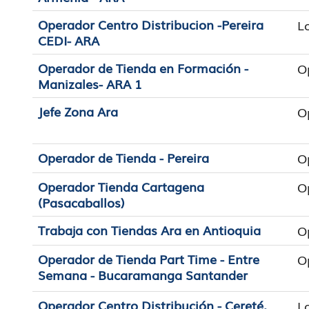
Operador Centro Distribucion -Pereira
L
CEDI- ARA
Operador de Tienda en Formación -
O
Manizales- ARA 1
Jefe Zona Ara
O
Operador de Tienda - Pereira
O
Operador Tienda Cartagena
O
(Pasacaballos)
Trabaja con Tiendas Ara en Antioquia
O
Operador de Tienda Part Time - Entre
O
Semana - Bucaramanga Santander
Operador Centro Distribución - Cereté,
L