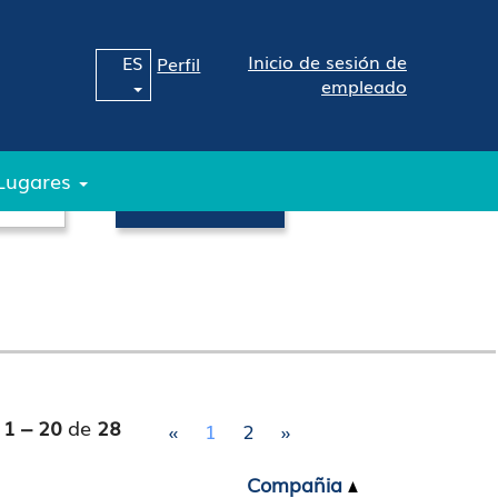
Inicio de sesión de
ES
Perfil
empleado
Lugares
s
1 – 20
de
28
«
1
2
»
Compañia